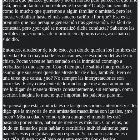
está, pero no tanto como realmente lo siente? O algo tan sencillo
como lo mucho que queremos a algún familiar o amistad, pero les
cuesta verbalizar hasta el más sincero cariño. ¿Por qué? Esa es la
pregunta que nos persigue generación tras generación. Es fácil de
contestar, pero ¿por qué se normalizó dicha conducta? Sabemos las
terribles consecuencias de reprimir, en algunos casos, asesinato o
suicidio.
Entonces, alrededor de todo esto, ¿en dónde quedan los hombres de
mi vida? En la mayoría de las ocasiones, se esconden detrás de un
chiste. Pocas veces se han sentado en la intimidad conmigo a
verbalizar lo que sienten. Con el tiempo, he sabido interpretarlos y
asumo que sus seres queridos alrededor de ellos, también. Pero es
una tarea que cansa, ¿no? No siempre las interpretaciones son
correctas. Estoy consciente de lo mucho que me aman aunque no
me lo digan de manera directa constantemente, sin embargo, como
escritor, imagina lo mucho que importan las palabras para mí.
Se piensa que esta conducta es de las generaciones anteriores y si les
digo que la mayoría de mis amistades masculinas son iguales, ¿me
creen? Misma edad y como quiera aunque el mundo les esté
pasando por encima, hablar de memes es más fun. Con ellos, no
dudo en llamarlos para hablar o escribirles individualmente para
hacerles esas preguntas que no esperan. Ya cuando están en esa
posición, fluyen y qué bien se siente escucharlos o leerlos.