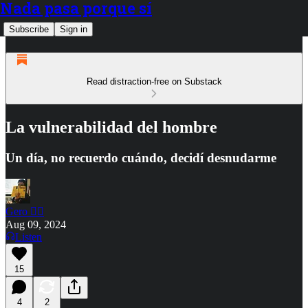
Nada pasa porque sí
Subscribe
Sign in
Read distraction-free on Substack
La vulnerabilidad del hombre
Un día, no recuerdo cuándo, decidí desnudarme
Gero ✍🏾
Aug 09, 2024
Listen
15
4
2