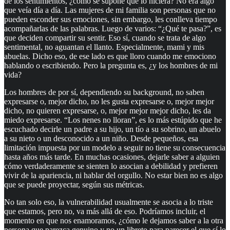
de los sentimientos, ¿cómo se supone que lo hiciera? No era algo
que veía día a día. Las mujeres de mi familia son personas que no
pueden esconder sus emociones, sin embargo, les conlleva tiempo
acompañarlas de las palabras. Luego de varios: “¿Qué te pasa?”, es
que deciden compartir su sentir. Eso sí, cuando se trata de algo
sentimental, no aguantan el llanto. Especialmente, mami y mis
abuelas. Dicho eso, de ese lado es que lloro cuando me emociono
hablando o escribiendo. Pero la pregunta es, ¿y los hombres de mi
vida?
Los hombres de por sí, dependiendo su background, no saben
expresarse o, mejor dicho, no les gusta expresarse o, mejor mejor
dicho, no quieren expresarse, o, mejor mejor mejor dicho, les da
miedo expresarse. “Los nenes no lloran”, es lo más estúpido que he
escuchado decirle un padre a su hijo, un tío a su sobrino, un abuelo
a su nieto o un desconocido a un niño. Desde pequeños, esa
limitación impuesta por un modelo a seguir no tiene su consecuencia
hasta años más tarde. En muchas ocasiones, dejarle saber a alguien
cómo verdaderamente se sienten lo asocian a debilidad y prefieren
vivir de la apariencia, ni hablar del orgullo. No estar bien no es algo
que se puede proyectar, según sus métricas.
No tan solo eso, la vulnerabilidad usualmente se asocia a lo triste
que estamos, pero no, va más allá de eso. Podríamos incluir, el
momento en que nos enamoramos, ¿cómo le dejamos saber a la otra
persona que parezca genuino y no un libreto para parecer el que sí lo