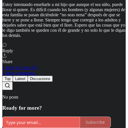
Estoy intentando enseñarle a mi hijo que aunque el sea niño, puede
llorar si quiere. Es difícil cuando los hombres (y algunas mujeres) de
esta familia se pasan diciéndole “no seas nena” después de que se
hiere y se pone a llorar. Siempre tengo que corregir a los adultos y
dejarles saber que está bien que el llore. Espero que las cosas que yo
le digo también se queden con él de grande y no solo lo que le digan
los demás.
Reply
Share
1 reply by Gero ✍🏾
2 more comments...
Top
Latest
Discussions
No posts
Ready for more?
Subscribe