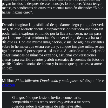
pagan los dos.”, después de ese mensaje, lo bloqueé. Ahora tengo
mensajes pendientes de otras tres cuentas también diciendo: “No lo
hagas, hazme caso”.
De sólo imaginar la posibilidad de quedarme ciego y no poder verla
más, de que Melody decida desaparecerse o vivir toda una vida sin
poder salir a explorar el mundo por la lluvia sin cesar, no me pasa
por la mente el más mínimo interés en ver el traje de novia hasta el
día que es. Con esa misma imaginación, visualizo algunas variantes
sobre lo hermosa que estará ese día y, aunque imagine miles, sé que
igual me tomará por sorpresa, así es ella. A partir de ahora, dejaré de
coger llamadas de números extraños, escuchar conversaciones
ajenas para escribir cuentos y abrir mensajes de cuentas sin fotos de
perfil; añaden historias de horror y lo único que quiero es casarme
en paz.
Mi libro
El bachillerato: Donde todo y nada pasa
está disponible en
Amazon
.
Si te gustó lo que leíste te invito a comentarlo,
compartirlo en tus redes sociales y avisar a tus seres
queridos sobre la existencia de este newsletter.