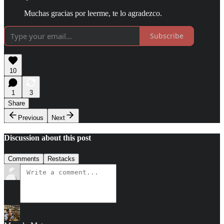
Muchas gracias por leerme, te lo agradezco.
Subscribe
10
1
3
Share
Previous
Next
Discussion about this post
Comments
Restacks