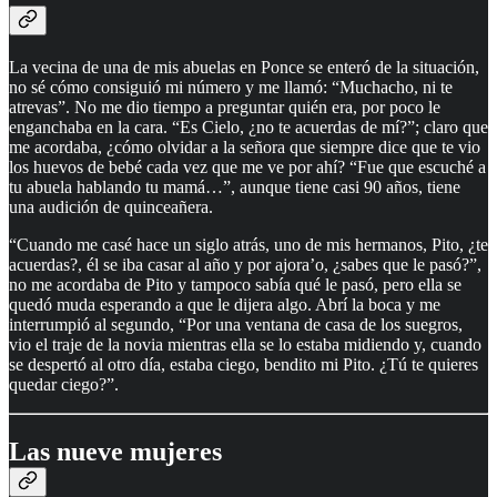
La vecina de una de mis abuelas en Ponce se enteró de la situación,
no sé cómo consiguió mi número y me llamó: “Muchacho, ni te
atrevas”. No me dio tiempo a preguntar quién era, por poco le
enganchaba en la cara. “Es Cielo, ¿no te acuerdas de mí?”; claro que
me acordaba, ¿cómo olvidar a la señora que siempre dice que te vio
los huevos de bebé cada vez que me ve por ahí? “Fue que escuché a
tu abuela hablando tu mamá…”, aunque tiene casi 90 años, tiene
una audición de quinceañera.
“Cuando me casé hace un siglo atrás, uno de mis hermanos, Pito, ¿te
acuerdas?, él se iba casar al año y por ajora’o, ¿sabes que le pasó?”,
no me acordaba de Pito y tampoco sabía qué le pasó, pero ella se
quedó muda esperando a que le dijera algo. Abrí la boca y me
interrumpió al segundo, “Por una ventana de casa de los suegros,
vio el traje de la novia mientras ella se lo estaba midiendo y, cuando
se despertó al otro día, estaba ciego, bendito mi Pito. ¿Tú te quieres
quedar ciego?”.
Las nueve mujeres