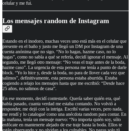
celular y me fui.
Los mensajes random de Instagram
Estando en el inodoro, muchas veces uno está más en el celular que
presente en el baño y justo me llegó un DM por Instagram de una
cuenta anónima que no sigo. “No lo hagas, hazme caso, no lo
hagas”, como no sabía a qué se refería, decidí ignorar el mensaje. Al
segundo, me llegó otro mensaje: “No veas el traje antes de la boda,
hazme caso”. La urgencia de esta persona me tenía a punto de darle
block. “Yo lo hice y, desde la boda, no para de llover cada vez que
salimos”, definitivamente, esta persona estaba aburrida. Estaba
cogiendo a relajo los mensajes hasta que me escribió: “Desde hace
25 años, no salimos de casa”.
En ese momento, decidí contestarle. Quería saber quién era, qué
había pasado, cuanta verdad me estaba contando. No volvió a
responder, me dejó con la intriga. Escribí varias veces, pero nada,
me rendí y lo catalogué como una anécdota random para contar. En
la mañana, tenía un mensaje nuevo: “No importa quién soy, sólo
enfócate en mantenerte alejado de ese traje hasta la boda. Ellos te
están observando y no olvidan a los culpables. No pagas solo tú,