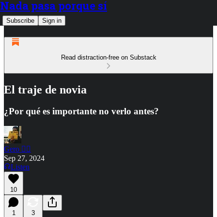
Nada pasa porque sí
Subscribe
Sign in
Read distraction-free on Substack
El traje de novia
¿Por qué es importante no verlo antes?
Gero ✍🏾
Sep 27, 2024
Listen
10
1
3