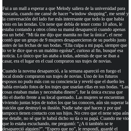
Fui a un mall a esperar a que Melody saliera de la universidad para
buscarla, cuando me cansé de hacer “window shopping”, me senté y
la conversación del lado fue más interesante que todo lo que había
visto en las tiendas. Un nene que debía de tener como 10 años, le
estaba contando a otros cómo su mamá desapareció cuando apenas
era un bebé. “Mi tía me dijo que mamita no fue la única”, el nene
contó que un grupo de 9 mujeres desaparecieron de su pueblo justo
antes de las fechas de sus bodas. “Ella culpa a mi papá, siempre que
lo ve le dice que es un maldito egoísta”, curioso al fin, busqué esa
noticia. Lo único que las ataba a todas, además de que se iban a
casar, era el lugar en el cual compraron sus trajes de novias.
Cuando la novena desapareció, a la semana apareció en fuego el
local donde compraron sus trajes de novias. Uno de los futuros
esposos no pudo más con su consciencia y reveló que el dueño les
había enviado fotos de los trajes que usarían ellas en sus bodas. “Las
cosas estaban malas y necesitaba dinero”, fue la única excusa que
dio el dueño frente a su local quemado. Las mujeres se encuentran
viviendo juntas lejos de todos los que las conocen, aún sin superar la
traición que destruyó su ilusión. Nadie sabe qué hacen y por qué
tampoco tienen contacto con sus hijos. No creo que el nene sepa aún
ese detalle, no sé que le habrá dicho su tía o su papá. Cuando me vio
que lo estaba escuchando, me preguntó: “¿A ti también se te
desapareció alguien?”. “Espero que no”, le respondí, guardé el