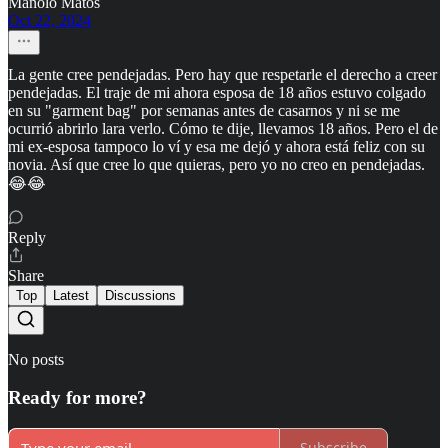
Manolo Matos
Oct 22, 2024
La gente cree pendejadas. Pero hay que respetarle el derecho a creer
pendejadas. El traje de mi ahora esposa de 18 años estuvo colgado
en su "garment bag" por semanas antes de casarnos y ni se me
ocurrió abrirlo lara verlo. Cómo te dije, llevamos 18 años. Pero el de
mi ex-esposa tampoco lo ví y esa me dejó y ahora está feliz con su
novia. Así que cree lo que quieras, pero yo no creo en pendejadas.
😂😂
Reply
Share
Top
Latest
Discussions
No posts
Ready for more?
Subscribe